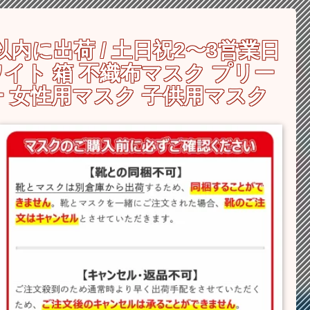
に出荷 / 土日祝2〜3営業日
ワイト 箱 不織布マスク プリー
ー 女性用マスク 子供用マスク