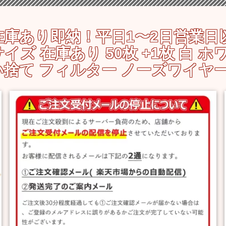
庫あり即納！平日1〜2日営業日以内
ズ 在庫あり 50枚 +1枚 白 ホ
使い捨て フィルター ノーズワイヤ