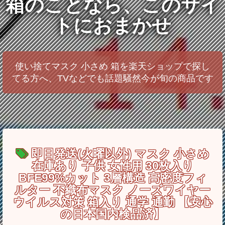
箱のことなら、このサイ
トにおまかせ
使い捨てマスク 小さめ 箱を楽天ショップで探し
てる方へ、TVなどでも話題騒然今が旬の商品です
即日発送(火曜以外) マスク 小さめ
在庫あり 子供 女性用 30枚入り
BFE99%カット 3層構造 高密度フィ
ルター 不織布マスク ノーズワイヤー
ウイルス対策 箱入り 通学 通勤 【安心
の日本国内検品済】