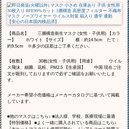
【商品名】 三層構造衛生マスク (女性・子供用) 【カラ
ー】 ホワイト 【サイズ】 横：約14.5cm たて：
約9.5cm ※多少の誤差はご了承ください。
【枚数】 30枚(女性・子供用) 【用途】 ウイル
ス飛沫、細菌、花粉、PM2.5 【生産国】 中国 現在ご注
文が殺到しておりますので必ずご確認をお願いいたしま
す。
メーカー希望小売価格はメーカーカタログに基づいて掲載
しています。
■他のマスクはこちら↓ ■法人様、学校、医療現場に最適
【特別価格】 ■よく一緒に購入されている商品はこちら↓
『大ヒットマスクにも使用可能な、ノンアルコール除菌ス