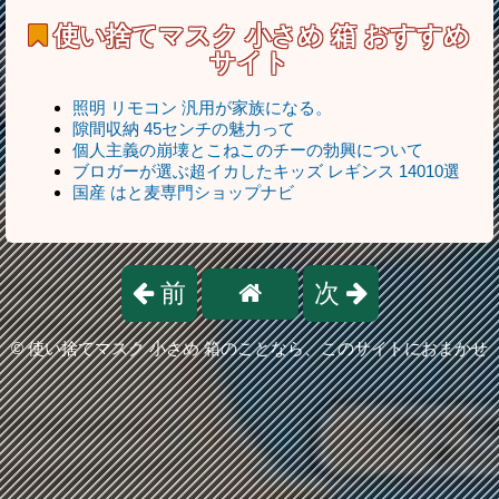
使い捨てマスク 小さめ 箱
おすすめ
サイト
照明 リモコン 汎用が家族になる。
隙間収納 45センチの魅力って
個人主義の崩壊とこねこのチーの勃興について
ブロガーが選ぶ超イカしたキッズ レギンス 14010選
国産 はと麦専門ショップナビ
前
次
©
使い捨てマスク 小さめ 箱のことなら、このサイトにおまかせ