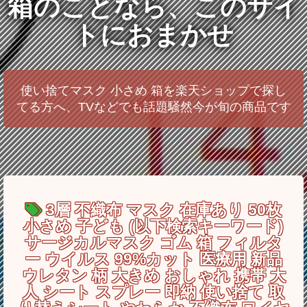
箱のことなら、このサイ
トにおまかせ
使い捨てマスク 小さめ 箱を楽天ショップで探し
てる方へ、TVなどでも話題騒然今が旬の商品です
3層 不織布 マスク 在庫あり 50枚
小さめ 子ども (以下検索キーワード)
サージカルマスク ゴム 箱 フィルタ
ー ウイルス 99%カット 医療用 新品
ウレタン 柄 大きめ おしゃれ 携帯 大
人 シート スプレー 即納 使い捨て 取