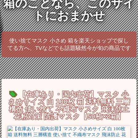
箱のことなら、このサイ
トにおまかせ
使い捨てマスク 小さめ 箱を楽天ショップで探し
てる方へ、TVなどでも話題騒然今が旬の商品です
【在庫あり・国内出荷】マスク 小
さめサイズ 白 100枚 箱 送料無料 三層
構造 使い捨て 不織布マスク 飛沫防止
花粉対策 防護マスク【50枚×2箱】