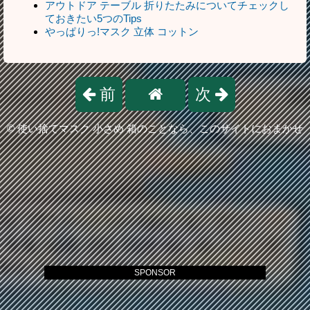
アウトドア テーブル 折りたたみについてチェックし
ておきたい5つのTips
やっぱりっ!マスク 立体 コットン
前
次
©
使い捨てマスク 小さめ 箱のことなら、このサイトにおまかせ
SPONSOR